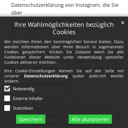
Datenschutzerklärung von Instagram, die Sie
über
http://instagram.com/about/legal/privacy/
✕
Ihre Wahlmöglichkeiten bezüglich
aufrufen können.
Cookies
Aktive Komponenten
Wir möchten Ihnen den bestmöglichen Service bieten. Dazu
werden Informationen über Ihren Besuch in sogenannten
Cookies gespeichert. Klicken Sie
Zulassen
wenn Sie alle
Im Informationsangebot werden aktive
Funktionen dieser Website unter Verwendung spezieller
Komponenten wie Javascript, Java-Applets oder
Cookies aktiveren möchten.
Active-X-Controls verwendet. Diese Funktion kann
Ihre Cookie-Einstellungen können Sie auf der Seite mit
durch die Einstellung Ihres Internetbrowsers von
unserer
Datenschutzerklärung
später jederzeit wieder
ändern.
Ihnen abgeschaltet werden.
Notwendig
Einsatz von Google-Maps
Externe Inhalte
Diese Webseite verwendet Google Maps von
Statistiken
Google Ireland Limited, Gordon House, 4 Barrow
Speichern
Alle akzeptieren
St, Dublin, D04 E5W5, Irland („Google“). Google