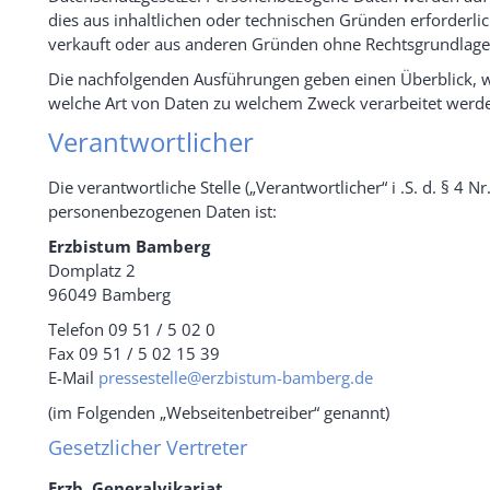
dies aus inhaltlichen oder technischen Gründen erforderli
verkauft oder aus anderen Gründen ohne Rechtsgrundlage 
Die nachfolgenden Ausführungen geben einen Überblick, w
welche Art von Daten zu welchem Zweck verarbeitet werd
Verantwortlicher
Die verantwortliche Stelle („Verantwortlicher“ i .S. d. § 4 N
personenbezogenen Daten ist:
Erzbistum Bamberg
Domplatz 2
96049 Bamberg
Telefon 09 51 / 5 02 0
Fax 09 51 / 5 02 15 39
E-Mail
pressestelle@erzbistum-bamberg.de
(im Folgenden „Webseitenbetreiber“ genannt)
Gesetzlicher Vertreter
Erzb. Generalvikariat