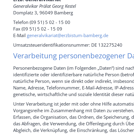
Generalvikar Prälat Georg Kestel
Domplatz 3, 96049 Bamberg
Telefon (09 51) 5 02 - 15 00
Fax (09 51) 5 02 - 15 09
E-Mail
generalvikariat@erzbistum-bamberg.de
Umsatzsteueridentifikationsnummer: DE 132275240
Verarbeitung personenbezogener D
Personenbezogene Daten (im Folgenden „Daten“) sind nach 
identifizierte oder identifizierbare natürliche Person (betro
natürliche Person, wenn sie direkt oder indirekt, insbeso
Name, Adresse, Telefonnummer, E-Mail-Adresse, IP-Adres
genetische, wirtschaftliche und soziale Identität dieser nat
Unter Verarbeitung ist jeder mit oder ohne Hilfe automati
Vorgangsreihe im Zusammenhang mit Daten zu verstehen.
Erfassen, die Organisation, das Ordnen, die Speicherung,
das Abfragen, die Verwendung, die Offenlegung durch Überm
Abgleich, die Verknüpfung, die Einschränkung, das Löschen