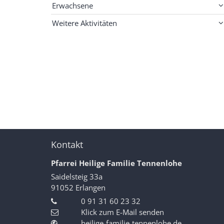
Erwachsene
Weitere Aktivitäten
Kontakt
Pfarrei Heilige Familie Tennenlohe
Saidelsteig 33a
91052
Erlangen
0 91 31 60 23 32
Klick zum E-Mail senden
heilige-familie-tennenlohe.de