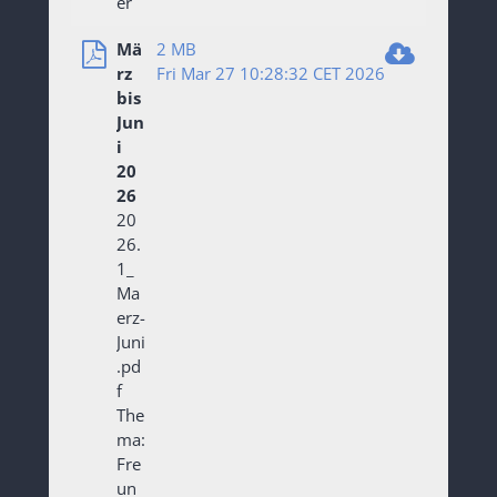
er
Mä
2 MB
rz
Fri Mar 27 10:28:32 CET 2026
bis
Jun
i
20
26
20
26.
1_
Ma
erz-
Juni
.pd
f
The
ma:
Fre
un