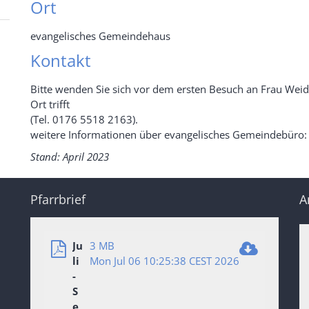
Ort
evangelisches Gemeindehaus
Kontakt
Bitte wenden Sie sich vor dem ersten Besuch an Frau Wei
Ort trifft
(Tel. 0176 5518 2163).
weitere Informationen über evangelisches Gemeindebüro
Stand: April 2023
Pfarrbrief
A
Ju
3 MB
li
Mon Jul 06 10:25:38 CEST 2026
-
S
e