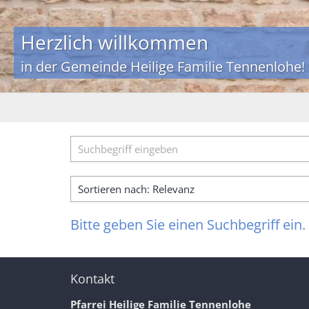
Herzlich willkommen
in der Gemeinde Heilige Familie Tennenlohe!
Suche
Bitte geben Sie einen Suchbegriff ein.
Kontakt
Pfarrei Heilige Familie Tennenlohe