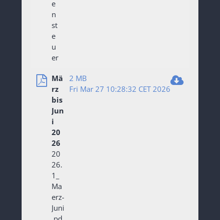
e
n
st
e
u
er
Mä
2 MB
rz
Fri Mar 27 10:28:32 CET 2026
bis
Jun
i
20
26
20
26.
1_
Ma
erz-
Juni
.pd