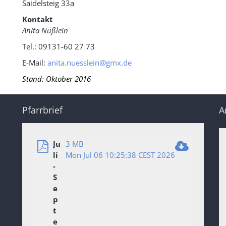
Saidelsteig 33a
Kontakt
Anita Nüßlein
Tel.: 09131-60 27 73
E-Mail:
anita.nuesslein@gmx.de
Stand: Oktober 2016
Pfarrbrief
A
Ju
3 MB
li
Mon Jul 06 10:25:38 CEST 2026
-
S
e
p
t
e